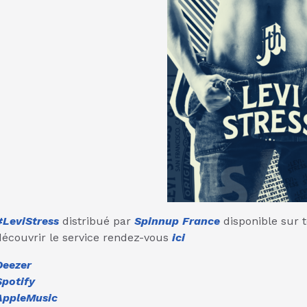
#LeviStress
distribué par
Spinnup France
disponible sur 
découvrir le service rendez-vous
ici
Deezer
Spotify
AppleMusic