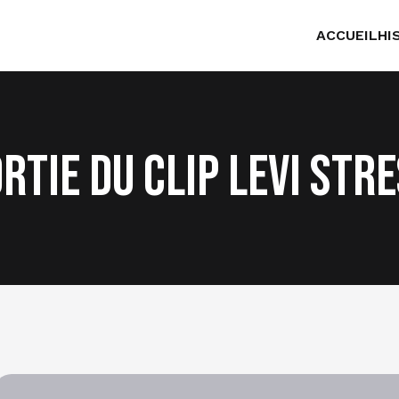
ACCUEIL
HI
rtie du clip Levi Str