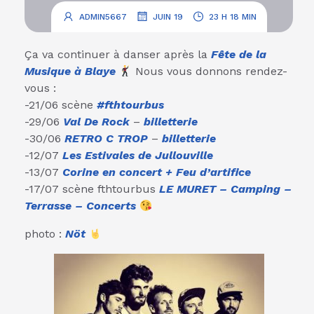
.
.
ADMIN5667
JUIN 19
23 H 18 MIN
Ça va continuer à danser après la
Fête de la
Musique à Blaye
Nous vous donnons rendez-
vous :
-21/06 scène
#fthtourbus
-29/06
Val De Rock
–
billetterie
-30/06
RETRO C TROP
–
billetterie
-12/07
Les Estivales de Jullouville
-13/07
Corine en concert + Feu d’artifice
-17/07 scène fthtourbus
LE MURET – Camping –
Terrasse – Concerts
photo :
Nöt