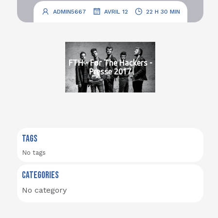
.
.
ADMIN5667
AVRIL 12
22 H 30 MIN
FTH - For The Hackers -
Presse 2017
TAGS
No tags
CATEGORIES
No category