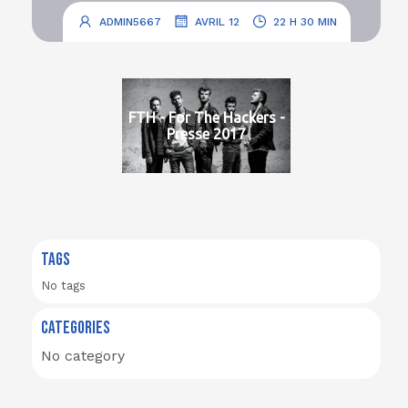
.
.
ADMIN5667
AVRIL 12
22 H 30 MIN
FTH - For The Hackers -
Presse 2017
TAGS
No tags
CATEGORIES
No category