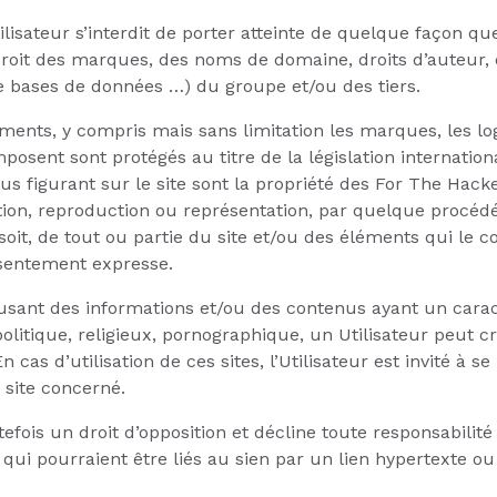
ilisateur s’interdit de porter atteinte de quelque façon que
(droit des marques, des noms de domaine, droits d’auteur, dr
 bases de données …) du groupe et/ou des tiers.
ments, y compris mais sans limitation les marques, les log
posent sont protégés au titre de la législation internation
nus figurant sur le site sont la propriété des For The Hack
ation, reproduction ou représentation, par quelque procédé
oit, de tout ou partie du site et/ou des éléments qui le 
nsentement expresse.
ffusant des informations et/ou des contenus ayant un caract
litique, religieux, pornographique, un Utilisateur peut cr
En cas d’utilisation de ces sites, l’Utilisateur est invité à 
 site concerné.
fois un droit d’opposition et décline toute responsabilit
qui pourraient être liés au sien par un lien hypertexte o