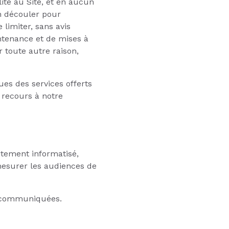
té au Site, et en aucun
n découler pour
 limiter, sans avis
ntenance et de mises à
 toute autre raison,
ues des services offerts
n recours à notre
aitement informatisé,
 mesurer les audiences de
as communiquées.