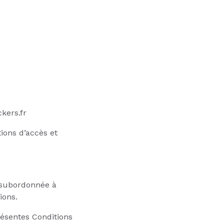
kers.fr
tions d’accès et
t subordonnée à
ions.
résentes Conditions