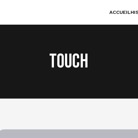
ACCUEIL
HI
touch