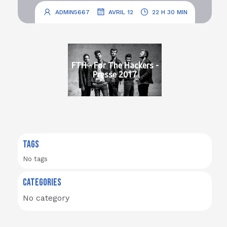
.
.
ADMIN5667
AVRIL 12
22 H 30 MIN
FTH - For The Hackers -
Presse 2017
TAGS
No tags
CATEGORIES
No category