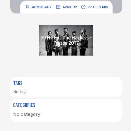
.
.
ADMIN5667
AVRIL 12
22 H 30 MIN
FTH - For The Hackers -
Presse 2017
TAGS
No tags
CATEGORIES
No category